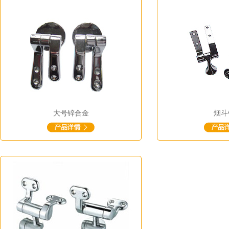
大号锌合金
烟斗