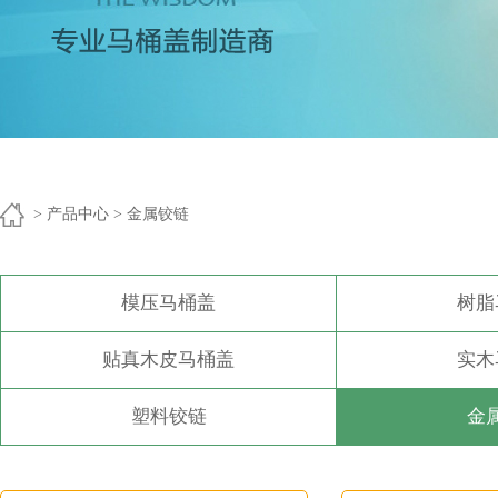
> 产品中心 > 金属铰链
模压马桶盖
树脂
贴真木皮马桶盖
实木
塑料铰链
金